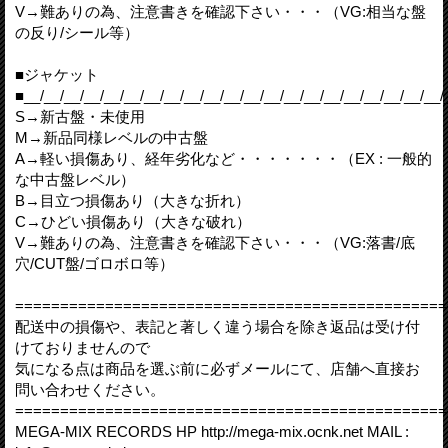
V→難ありの為、注意書きを確認下さい・・・（VG:相当な盤
の反り/シール等）
■ジャケット
■__/__/__/__/__/__/__/__/__/__/__/__/__/__/__/__/__/__/__/__/__/
S→新古盤・未使用
M→新品同様レベルの中古盤
A→軽い損傷あり、経年劣化など・・・・・・・（EX : 一般的
な中古盤レベル）
B→目立つ損傷あり（大きな折れ）
C→ひどい損傷あり（大きな破れ）
V→難ありの為、注意書きを確認下さい・・・（VG:落書/底
穴/CUT盤/ゴロボロ等）
================================================
配送中の損傷や、表記と著しく違う場合を除き返品は受け付
けておりませんので
気になる点は商品を選ぶ前に必ずメールにて、店舗へ直接お
問い合わせください。
================================================
MEGA-MIX RECORDS HP http://mega-mix.ocnk.net MAIL :