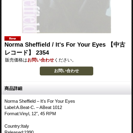
Norma Sheffield ‎/ It's For Your Eyes 【中古
レコード】 2354
販売価格は
お問い合わせ
ください。
商品詳細
Norma Sheffield ‎– It's For Your Eyes
Label:A.Beat-C. – ABeat 1012
Format:Vinyl, 12", 45 RPM
Country:Italy
Released:1990