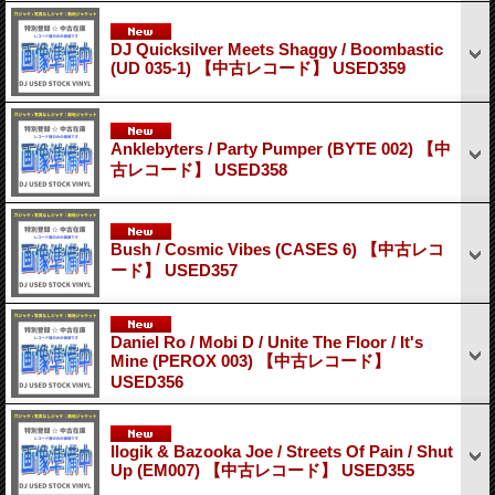
DJ Quicksilver Meets Shaggy / Boombastic
(UD 035-1) 【中古レコード】 USED359
Anklebyters / Party Pumper (BYTE 002) 【中
古レコード】 USED358
Bush / Cosmic Vibes (CASES 6) 【中古レコ
ード】 USED357
Daniel Ro / Mobi D / Unite The Floor / It's
Mine (PEROX 003) 【中古レコード】
USED356
Ilogik & Bazooka Joe / Streets Of Pain / Shut
Up (EM007) 【中古レコード】 USED355