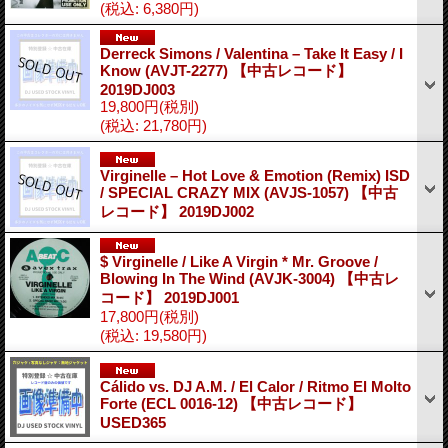
(税込
:
6,380円)
Derreck Simons / Valentina – Take It Easy / I
Know (AVJT-2277) 【中古レコード】
2019DJ003
19,800円
(税別)
(税込
:
21,780円)
Virginelle – Hot Love & Emotion (Remix) ISD
/ SPECIAL CRAZY MIX (AVJS-1057) 【中古
レコード】 2019DJ002
$ Virginelle / Like A Virgin * Mr. Groove /
Blowing In The Wind (AVJK-3004) 【中古レ
コード】 2019DJ001
17,800円
(税別)
(税込
:
19,580円)
Cálido vs. DJ A.M. / El Calor / Ritmo El Molto
Forte (ECL 0016-12) 【中古レコード】
USED365