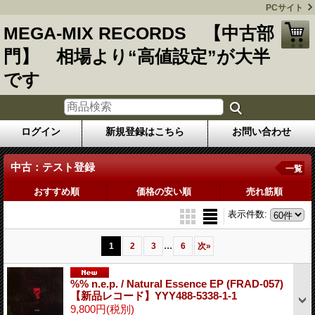
PCサイト
MEGA-MIX RECORDS 【中古部
門】 相場より“高値設定”が大半
です
ログイン
新規登録はこちら
お問い合わせ
中古：テスト登録
一覧
おすすめ順
価格の安い順
売れ筋順
表示件数
:
...
1
2
3
6
次
»
%% n.e.p. / Natural Essence EP (FRAD-057)
【新品レコード】YYY488-5338-1-1
9,800円
(税別)