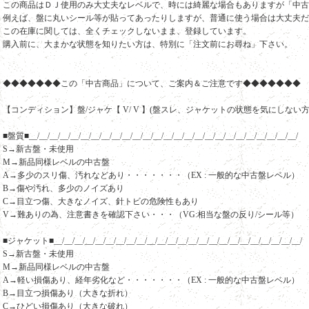
この商品はＤＪ使用のみ大丈夫なレベルで、時には綺麗な場合もありますが「中古
例えば、盤に丸いシール等が貼ってあったりしますが、普通に使う場合は大丈夫だ
この在庫に関しては、全くチェックしないまま、登録しています。
購入前に、大まかな状態を知りたい方は、特別に「注文前にお尋ね」下さい。
◆◆◆◆◆◆◆この「中古商品」について、ご案内＆ご注意です◆◆◆◆◆◆◆
【コンディション】盤/ジャケ【 V/ V 】(盤スレ、ジャケットの状態を気にしない方
■盤質■__/__/__/__/__/__/__/__/__/__/__/__/__/__/__/__/__/__/__/__/__/__/__/__/__/__/
S→新古盤・未使用
M→新品同様レベルの中古盤
A→多少のスリ傷、汚れなどあり・・・・・・・（EX : 一般的な中古盤レベル）
B→傷や汚れ、多少のノイズあり
C→目立つ傷、大きなノイズ、針トビの危険性もあり
V→難ありの為、注意書きを確認下さい・・・（VG:相当な盤の反り/シール等）
■ジャケット■__/__/__/__/__/__/__/__/__/__/__/__/__/__/__/__/__/__/__/__/__/__/__/__/
S→新古盤・未使用
M→新品同様レベルの中古盤
A→軽い損傷あり、経年劣化など・・・・・・・（EX : 一般的な中古盤レベル）
B→目立つ損傷あり（大きな折れ）
C→ひどい損傷あり（大きな破れ）