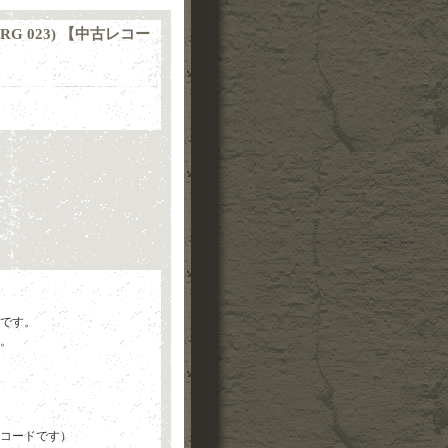
(NU NRG 023) 【中古レコー
。
です。
。
コードです）