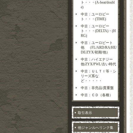
ト・・・(A-beat/doubl
e)
中古：ユーロビー
ト・・・(TIME)
中古：ユーロビー
ト・・・(DELTA)・(H
RG)
中古：ユーロビート
他 （FL/ARD/RA/HE/
DE/ZYX/初期/他）
中古：ハイエナジー
他/ZYX/PWL/古い時代
中古：ＵＬＴＩ等・シ
リーズ系な
ど・・・・・
中古：非売品/貴重盤
中古：ＣＤ（各種）
取引表示
他ジャンルへリンク集