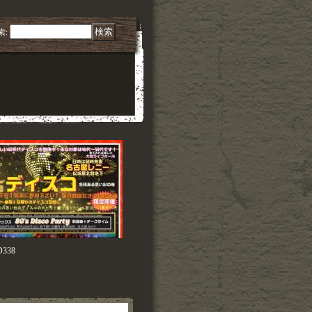
索
:
D338