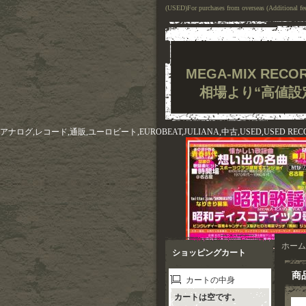
(USED)For purchases from overseas (Additional fee
MEGA-MIX RE
相場より“高値設
アナログ,レコード,通販,ユーロビート,EUROBEAT,JULIANA,中古,USED,USED REC
ホーム
ショッピングカート
商
カートの中身
カートは空です。