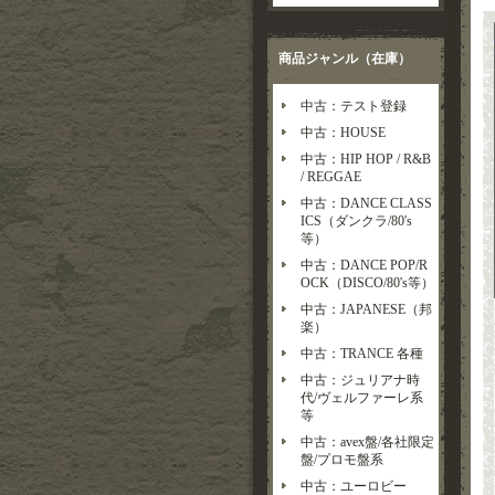
商品ジャンル（在庫）
中古：テスト登録
中古：HOUSE
中古：HIP HOP / R&B
/ REGGAE
中古：DANCE CLASS
ICS（ダンクラ/80's
等）
中古：DANCE POP/R
OCK（DISCO/80's等）
中古：JAPANESE（邦
楽）
中古：TRANCE 各種
中古：ジュリアナ時
代/ヴェルファーレ系
等
中古：avex盤/各社限定
盤/プロモ盤系
中古：ユーロビー