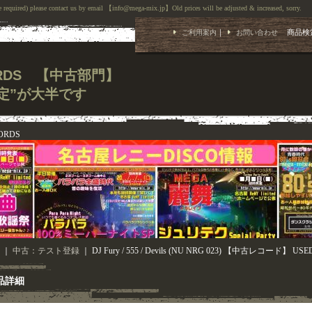
 required) please contact us by email 【info@mega-mix.jp】Old prices will be adjusted & increased, sorry.
｜
商品検
ご利用案内
お問い合わせ
CORDS 【中古部門】
定”が大半です
ORDS
｜
中古：テスト登録
｜
DJ Fury / 555 / Devils (NU NRG 023) 【中古レコード】 USE
品詳細