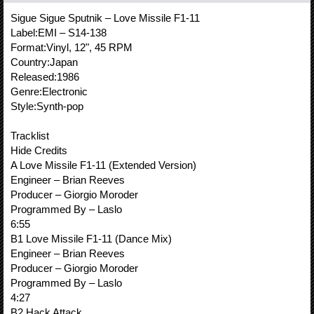
Sigue Sigue Sputnik – Love Missile F1-11
Label:EMI – S14-138
Format:Vinyl, 12", 45 RPM
Country:Japan
Released:1986
Genre:Electronic
Style:Synth-pop
Tracklist
Hide Credits
A Love Missile F1-11 (Extended Version)
Engineer – Brian Reeves
Producer – Giorgio Moroder
Programmed By – Laslo
6:55
B1 Love Missile F1-11 (Dance Mix)
Engineer – Brian Reeves
Producer – Giorgio Moroder
Programmed By – Laslo
4:27
B2 Hack Attack