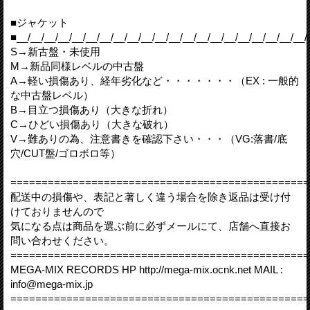
■ジャケット
■__/__/__/__/__/__/__/__/__/__/__/__/__/__/__/__/__/__/__/__/__/
S→新古盤・未使用
M→新品同様レベルの中古盤
A→軽い損傷あり、経年劣化など・・・・・・・（EX : 一般的
な中古盤レベル）
B→目立つ損傷あり（大きな折れ）
C→ひどい損傷あり（大きな破れ）
V→難ありの為、注意書きを確認下さい・・・（VG:落書/底
穴/CUT盤/ゴロボロ等）
================================================
配送中の損傷や、表記と著しく違う場合を除き返品は受け付
けておりませんので
気になる点は商品を選ぶ前に必ずメールにて、店舗へ直接お
問い合わせください。
================================================
MEGA-MIX RECORDS HP http://mega-mix.ocnk.net MAIL :
info@mega-mix.jp
================================================