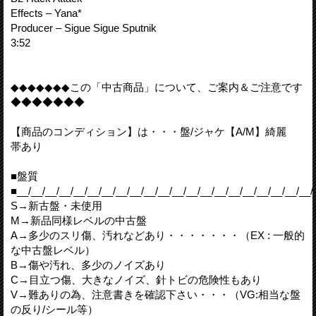
Effects – Yana*
Producer – Sigue Sigue Sputnik
3:52
◆◆◆◆◆◆◆この「中古商品」について、ご案内＆ご注意です
◆◆◆◆◆◆◆
【商品のコンディション】は・・・盤/ジャケ【A/M】綺麗
帯あり
■盤質
■__/__/__/__/__/__/__/__/__/__/__/__/__/__/__/__/__/__/__/__/__/
S→新古盤・未使用
M→新品同様レベルの中古盤
A→多少のスリ傷、汚れなどあり・・・・・・・（EX : 一般的
な中古盤レベル）
B→傷や汚れ、多少のノイズあり
C→目立つ傷、大きなノイズ、針トビの危険性もあり
V→難ありの為、注意書きを確認下さい・・・（VG:相当な盤
の反り/シール等）