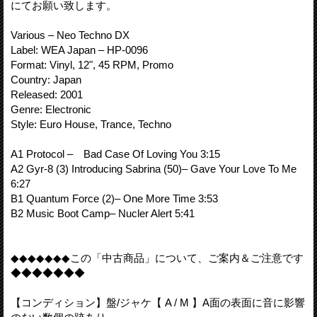
にてお願い致します。
Various – Neo Techno DX
Label: WEA Japan – HP-0096
Format: Vinyl, 12", 45 RPM, Promo
Country: Japan
Released: 2001
Genre: Electronic
Style: Euro House, Trance, Techno
A1 Protocol – Bad Case Of Loving You 3:15
A2 Gyr-8 (3) Introducing Sabrina (50)– Gave Your Love To Me
6:27
B1 Quantum Force (2)– One More Time 3:53
B2 Music Boot Camp– Nucler Alert 5:41
◆◆◆◆◆◆◆この「中古商品」について、ご案内＆ご注意です
◆◆◆◆◆◆◆
【コンディション】盤/ジャケ【 A / M 】A面の表面に音に影響