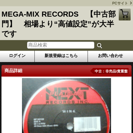
PCサイト
MEGA-MIX RECORDS 【中古部
門】 相場より“高値設定”が大半
です
ログイン
新規登録はこちら
お問い合わせ
商品詳細
中古：非売品/貴重盤