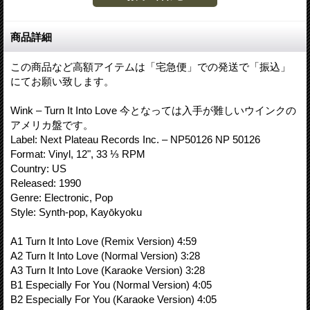
商品詳細
この商品など高額アイテムは「宅急便」での発送で「振込」
にてお願い致します。
Wink – Turn It Into Love 今となっては入手が難しいウインクの
アメリカ盤です。
Label: Next Plateau Records Inc. – NP50126 NP 50126
Format: Vinyl, 12", 33 ⅓ RPM
Country: US
Released: 1990
Genre: Electronic, Pop
Style: Synth-pop, Kayōkyoku
A1 Turn It Into Love (Remix Version) 4:59
A2 Turn It Into Love (Normal Version) 3:28
A3 Turn It Into Love (Karaoke Version) 3:28
B1 Especially For You (Normal Version) 4:05
B2 Especially For You (Karaoke Version) 4:05