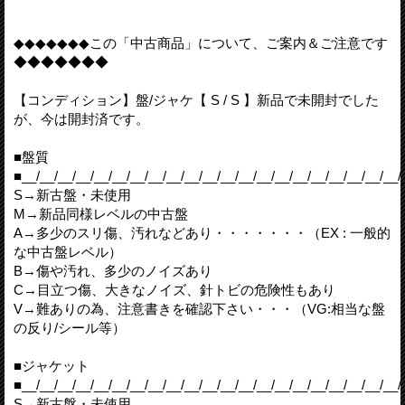
◆◆◆◆◆◆◆この「中古商品」について、ご案内＆ご注意です
◆◆◆◆◆◆◆
【コンディション】盤/ジャケ【 S / S 】新品で未開封でした
が、今は開封済です。
■盤質
■__/__/__/__/__/__/__/__/__/__/__/__/__/__/__/__/__/__/__/__/__/
S→新古盤・未使用
M→新品同様レベルの中古盤
A→多少のスリ傷、汚れなどあり・・・・・・・（EX : 一般的
な中古盤レベル）
B→傷や汚れ、多少のノイズあり
C→目立つ傷、大きなノイズ、針トビの危険性もあり
V→難ありの為、注意書きを確認下さい・・・（VG:相当な盤
の反り/シール等）
■ジャケット
■__/__/__/__/__/__/__/__/__/__/__/__/__/__/__/__/__/__/__/__/__/
S→新古盤・未使用