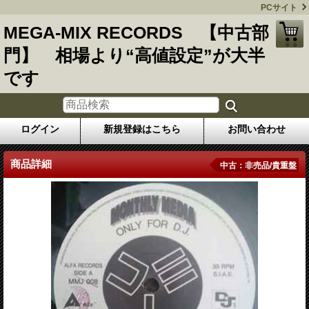
PCサイト
MEGA-MIX RECORDS 【中古部
門】 相場より“高値設定”が大半
です
ログイン
新規登録はこちら
お問い合わせ
商品詳細
中古：非売品/貴重盤