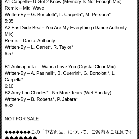
A1 Cappella– U Got 2 Know (Memory Is Not Enough Mix)
Remix – Midi Wave
Written-By – G. Bortolotti*, L. Carpella*, M. Persona*
5:35
A2 East Side Beat– You Are My Everything (Dance Authority
Mix)
Remix – Dance Authority
Written-By – L. Garret*, R. Taylor*
6:57
B1 Anticappella– I Wanna Love You (Crystal Clear Mix)
Written-By – A. Pasinelli*, B. Guerrini*, G. Bortolotti*, L.
Carpella*
6:10
B2 Amy Lou Charles*– No More Tears (Wet Sunday)
Written-By – B. Roberts*, P. Jabara*
6:32
NOT FOR SALE
◆◆◆◆◆◆◆この「中古商品」について、ご案内＆ご注意です
◆◆◆◆◆◆◆