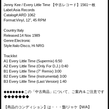
Jenny Kee / Every Little Time 【中古レコード】1561一枚
Label:Asia Records
Catalog#:ARD 1062
Format:Vinyl, 12", 45 RPM
Country:Italy
Released:14 Nov 1989
Genre:Electronic
Style:Italo-Disco, Hi NRG
Tracklist
A1 Every Little Time (Supermix) 6:50
A2 Every Little Time (Only For D.J.) 0:40
B1 Every Little Time (7" Remix) 3:00
B2 Every Little Time (Instrumental) 3:00
B3 Every Little Time (Last Version) 1:40
◆◆◆◆◆◆◆この「中古商品」について、ご案内＆ご注意です
◆◆◆◆◆◆◆
【商品のコンディション】は・・・盤/ジャケ【M/A】