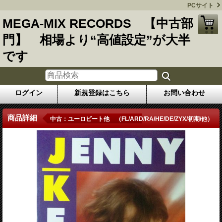
PCサイト
MEGA-MIX RECORDS 【中古部
門】 相場より“高値設定”が大半
です
ログイン
新規登録はこちら
お問い合わせ
商品詳細
中古：ユーロビート他 （FL/ARD/RA/HE/DE/ZYX/初期/他）