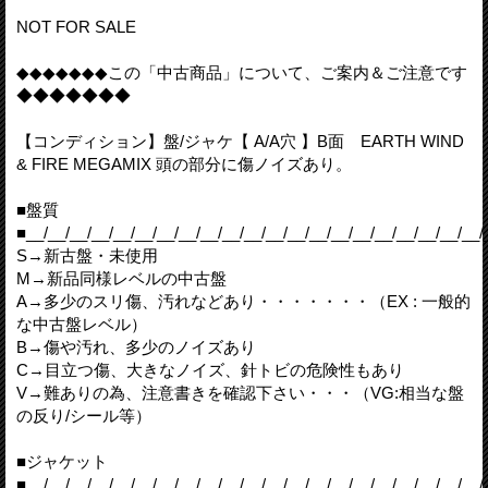
NOT FOR SALE
◆◆◆◆◆◆◆この「中古商品」について、ご案内＆ご注意です
◆◆◆◆◆◆◆
【コンディション】盤/ジャケ【 A/A穴 】B面 EARTH WIND
& FIRE MEGAMIX 頭の部分に傷ノイズあり。
■盤質
■__/__/__/__/__/__/__/__/__/__/__/__/__/__/__/__/__/__/__/__/__/
S→新古盤・未使用
M→新品同様レベルの中古盤
A→多少のスリ傷、汚れなどあり・・・・・・・（EX : 一般的
な中古盤レベル）
B→傷や汚れ、多少のノイズあり
C→目立つ傷、大きなノイズ、針トビの危険性もあり
V→難ありの為、注意書きを確認下さい・・・（VG:相当な盤
の反り/シール等）
■ジャケット
■__/__/__/__/__/__/__/__/__/__/__/__/__/__/__/__/__/__/__/__/__/