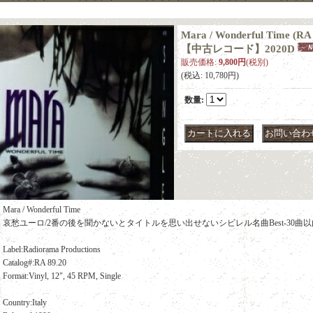
Mara / Wonderful Time (R
【中古レコード】2020D
販売価格
:
9,800円
(税別)
(税込
:
10,780円
)
数量
:
｜
Mara / Wonderful Time
哀愁ユーロ/2番の後を聞かないとタイトルを思い出せないシビレル名曲Best-30曲
Label:Radiorama Productions
Catalog#:RA 89.20
Format:Vinyl, 12", 45 RPM, Single
Country:Italy