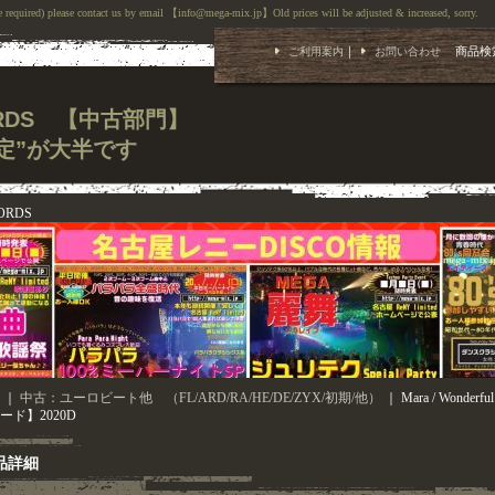
 required) please contact us by email 【info@mega-mix.jp】Old prices will be adjusted & increased, sorry.
｜
商品検
ご利用案内
お問い合わせ
CORDS 【中古部門】
定”が大半です
ORDS
｜
中古：ユーロビート他 （FL/ARD/RA/HE/DE/ZYX/初期/他）
｜
Mara / Wonderf
ード】2020D
品詳細