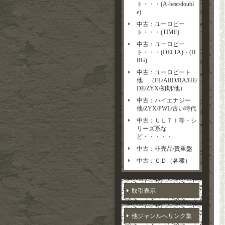
ト・・・(A-beat/doubl
e)
中古：ユーロビー
ト・・・(TIME)
中古：ユーロビー
ト・・・(DELTA)・(H
RG)
中古：ユーロビート
他 （FL/ARD/RA/HE/
DE/ZYX/初期/他）
中古：ハイエナジー
他/ZYX/PWL/古い時代
中古：ＵＬＴＩ等・シ
リーズ系な
ど・・・・・
中古：非売品/貴重盤
中古：ＣＤ（各種）
取引表示
他ジャンルへリンク集