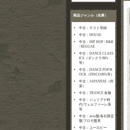
商品ジャンル（在庫）
中古：テスト登録
中古：HOUSE
中古：HIP HOP / R&B
/ REGGAE
中古：DANCE CLASS
ICS（ダンクラ/80's
等）
中古：DANCE POP/R
OCK（DISCO/80's等）
中古：JAPANESE（邦
楽）
中古：TRANCE 各種
中古：ジュリアナ時
代/ヴェルファーレ系
等
中古：avex盤/各社限定
盤/プロモ盤系
中古：ユーロビー