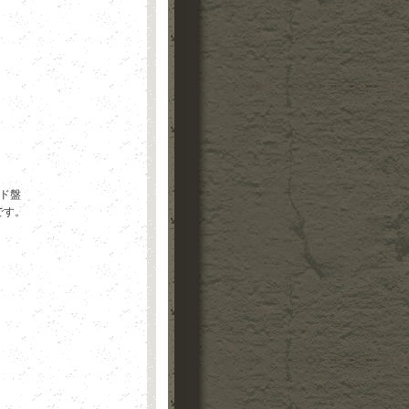
ード盤
です。