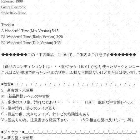
Released:1990
Genre:Electronic
Style:Italo-Disco
Tracklist
A Wonderful Time (Mix Version) 5:15
B1 Wonderful Time (Radio Version) 3:20
B2 Wonderful Time (Dub Version) 3:35
◆◆◆◆◆◆◆この「中古商品」について、ご案内＆ご注意です◆◆◆◆◆◆◆
【商品のコンディション】は・・・盤/ジャケ【B/V】かなり使ったジャケとレコ
これはDJが現場で使ったレベルの状態。DJ様なら問題ないけど見た目は使い古し
■盤質■__/__/__/__/__/__/__/__/__/__/__/__/__/__/__/__/__/__/__/__/__/__/__/__/__/__/
S→新古盤・未使用
M→新品同様レベルの中古盤
A→多少のスリ傷、汚れなどあり・・・・・・・（EX : 一般的な中古盤レベル）
B→傷や汚れ、多少のノイズあり
C→目立つ傷、大きなノイズ、針トビの危険性もあり
V→難ありの為、注意書きを確認下さい・・・（VG:相当な盤の反り/シール等）
■ジャケット■__/__/__/__/__/__/__/__/__/__/__/__/__/__/__/__/__/__/__/__/__/__/__/__/
S→新古盤・未使用