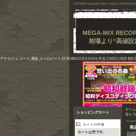
(USED)For purchases from overseas (Additional fee
MEGA-MIX RE
相場より“高値設
アナログ,レコード,通販,ユーロビート,EUROBEAT,JULIANA,中古,USED,USED REC
ホーム
ショッピングカート
古レコ
カートの中身
商
カートは空です。